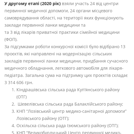
У другому етапі (2020 рік)
взяли участь 24 від центри
первинної медичної допомоги,
24 органи місцевого
самоврядування області, на території яких функціонують
заклади первинної ланки медицини та
та 3 від лікарів приватної практики сімейної медицини
(ФОП).
За підсумками роботи конкурсної комісії було відібрано 13
проєктів, які направлені на модернізацію сільських
закладів первинної ланки медицини, придбання сучасного
медичного обладнання, легкового автомобіля для лікаря-
педіатра. Загальна сума на підтримку цих проєктів складає
3 314 606 грн.
Кіндрашівська сільська рада Куп’янського району
(ОТГ)
Шевелівська сільська рада Балаклійського району;
КНП “Лозівський центр медико-санітарної допомоги”
Лозівського району (ОТГ);
Оскільска сільська рада Ізюмського району (ОТГ);
КНП “Великобурлуцький Центр первинної медико-