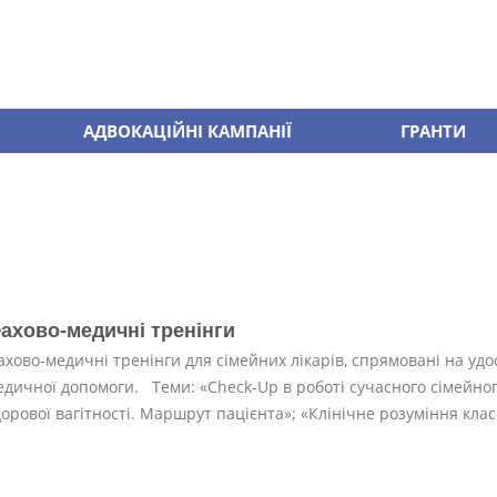
АДВОКАЦІЙНІ КАМПАНІЇ
ГРАНТИ
ахово-медичні тренінги
ахово-медичні тренінги для сімейних лікарів, спрямовані на уд
едичної допомоги. Теми: «Check-Up в роботі сучасного сімейног
орової вагітності. Маршрут пацієнта»; «Клінічне розуміння клас.