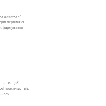
ої допомоги"
трів первинної
 реформування
 на те, щоб
ї практики, - від
льного