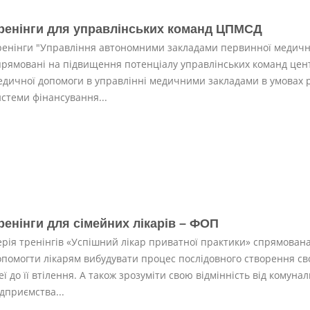
ренінги для управлінських команд ЦПМСД
ренінги "Управління автономними закладами первинної медичн
прямовані на підвищення потенціалу управлінських команд цен
едичної допомоги в управлінні медичними закладами в умовах
истеми фінансування...
ренінги для сімейних лікарів – ФОП
ерія тренінгів «Успішний лікар приватної практики» спрямована
опомогти лікарям вибудувати процес послідовного створення своє
еї до її втілення. А також зрозуміти свою відмінність від комуна
дприємства...