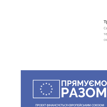
Т
С
т
с