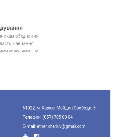
ядування
вникам об’єднаних
ласті. Навчання
ими модулями - м...
61022, м. Харків, Майдан Свободи, 5
Телефон: (057) 705 00 04
E-mail:
ether.kharkiv@gmail.com