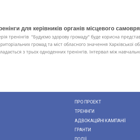
ренінги для керівників органів місцевого самовр
ерія тренінгів "Будуємо здорову громаду" буде корисна предста
ериторіальних громад та міст обласного значення Харківської об
кладається з трьох одноденних тренінгів. Інтервал між навчальн
ПРО ПРОЕКТ
ТРЕНІНГИ
АДВОКАЦІЙНІ КАМПАНІЇ
ГРАНТИ
ПОДІЇ