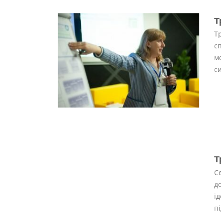
Т
Т
с
м
с
Т
C
д
ід
пі