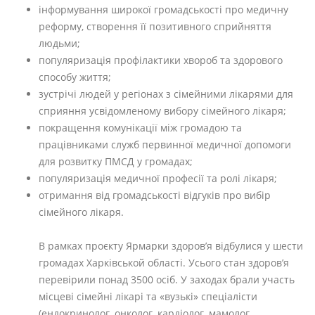
інформування широкої громадськості про медичну
реформу, створення її позитивного сприйняття
людьми;
популяризація профілактики хвороб та здорового
способу життя;
зустрічі людей у регіонах з сімейними лікарями для
сприяння усвідомленому вибору сімейного лікаря;
покращення комунікації між громадою та
працівниками служб первинної медичної допомоги
для розвитку ПМСД у громадах;
популяризація медичної професії та ролі лікаря;
отримання від громадськості відгуків про вибір
сімейного лікаря.
В рамках проєкту Ярмарки здоров’я відбулися у шести
громадах Харківськой області. Усього стан здоров’я
перевірили понад 3500 осіб. У заходах брали участь
місцеві сімейні лікарі та «вузькі» спеціалісти
(ендокринолог, онколог, кардіолог, мамолог,